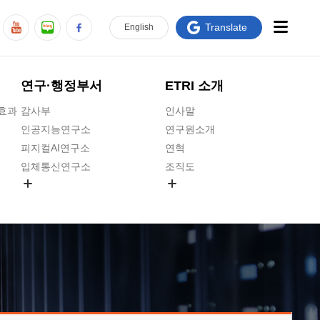
Translate
En
glish
연구·행정부서
ETRI 소개
급효과
감사부
인사말
인공지능연구소
연구원소개
피지컬AI연구소
연혁
입체통신연구소
조직도
공간미디어연구소
기타 공개정보
ADX융합연구소
원규 제·개정 예고
ICT전략연구소
연구원 고객헌장
인공지능안전연구소
ETRI CI
우주항공반도체전략연구단
주요업무연락처
대경권연구본부
찾아오시는길
호남권연구본부