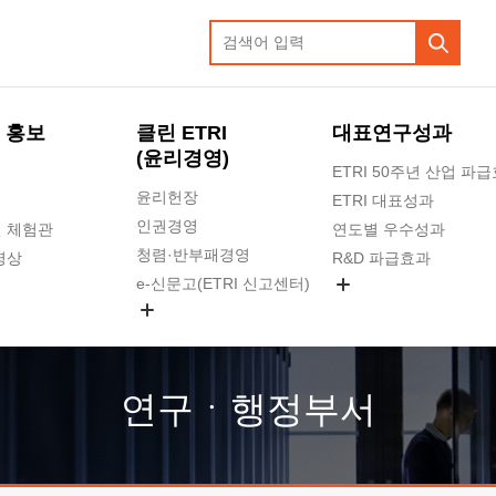
 홍보
클린 ETRI
대표연구성과
(윤리경영)
ETRI 50주년 산업 파
윤리헌장
ETRI 대표성과
인권경영
 체험관
연도별 우수성과
청렴·반부패경영
영상
R&D 파급효과
e-신문고(ETRI 신고센터)
지식공유플랫폼
공익신고
청렴포털 신고
고객의소리
연구ㆍ행정부서
수의계약 현황
부패징계 현황
감사결과공개