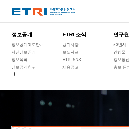
본문 바로가기
주요메뉴 바로가기
하단메뉴 바로가기
정보공개
ETRI 소식
연구원
정보공개제도안내
공지사항
50년사
사전정보공개
보도자료
간행물
정보목록
ETRI SNS
정보통신
정보공개청구
채용공고
홍보 동
경영공시
공공데이터개방
사업실명제