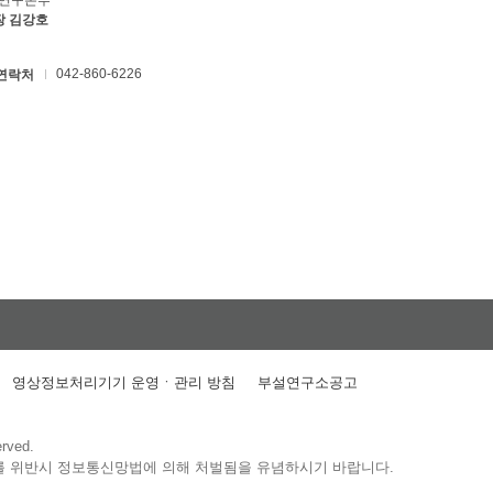
C연구본부
장 김강호
042-860-6226
연락처
영상정보처리기기 운영ㆍ관리 방침
부설연구소공고
erved.
를 위반시 정보통신망법에 의해 처벌됨을 유념하시기 바랍니다.